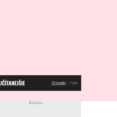
JČÍTANEJŠIE
/
72 hodín
7 dní
Reklama