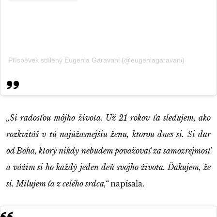
Příspěvek sdílený Eugenia Garavani (@eugeniagaravani)
„Si radosťou môjho života. Už 21 rokov ťa sledujem, ako
rozkvitáš v tú najúžasnejšiu ženu, ktorou dnes si. Si dar
od Boha, ktorý nikdy nebudem považovať za samozrejmosť
a vážim si ho každý jeden deň svojho života. Ďakujem, že
si. Milujem ťa z celého srdca,“
napísala.