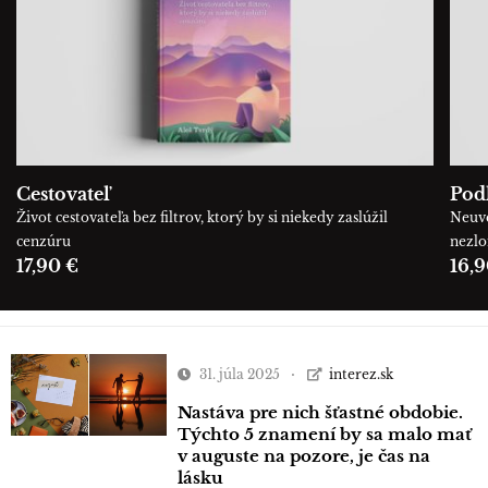
Cestovateľ
Podľ
Život cestovateľa bez filtrov, ktorý by si niekedy zaslúžil
Neuve
cenzúru
nezl
17,90 €
16,9
31. júla 2025
interez.sk
Nastáva pre nich šťastné obdobie.
Týchto 5 znamení by sa malo mať
v auguste na pozore, je čas na
lásku