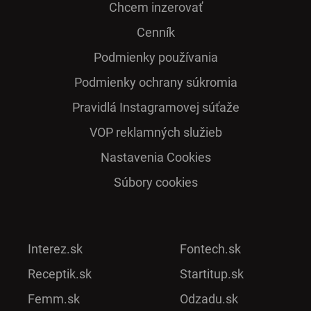
Chcem inzerovať
Cenník
Podmienky používania
Podmienky ochrany súkromia
Pra­vidlá Ins­ta­gra­mo­vej sú­ťaže
VOP reklamných služieb
Nastavenia Cookies
Súbory cookies
Interez.sk
Fontech.sk
Receptik.sk
Startitup.sk
Femm.sk
Odzadu.sk