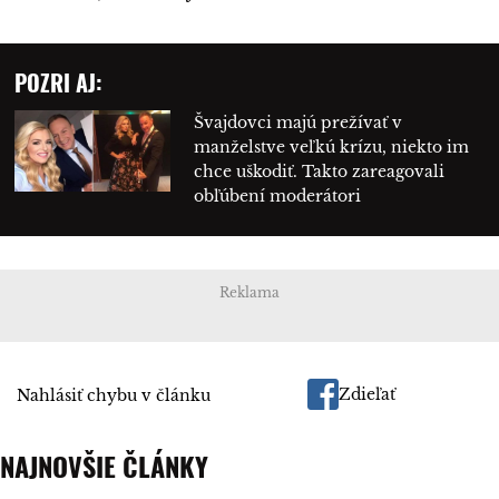
POZRI AJ:
Švajdovci majú prežívať v
manželstve veľkú krízu, niekto im
chce uškodiť. Takto zareagovali
obľúbení moderátori
Reklama
Zdieľať
Nahlásiť chybu v článku
NAJNOVŠIE ČLÁNKY