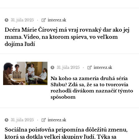
31. júla 2025
interez.sk
Dcéra Márie Čírovej má vraj rovnaký dar ako jej
mama. Video, na ktorom spieva, vo veľkom
dojíma ľudí
31. júla 2025
interez.sk
Na koho sa zameria druhá séria
Sľubu? Zdá sa, že sa to tvorcovia
rozhodli divákom naznačiť týmto
spôsobom
31. júla 2025
interez.sk
Sociálna poisťovňa pripomína dôležitú zmenu,
ktorá sa dotkla veľkej skupiny ľudí. Týka sa