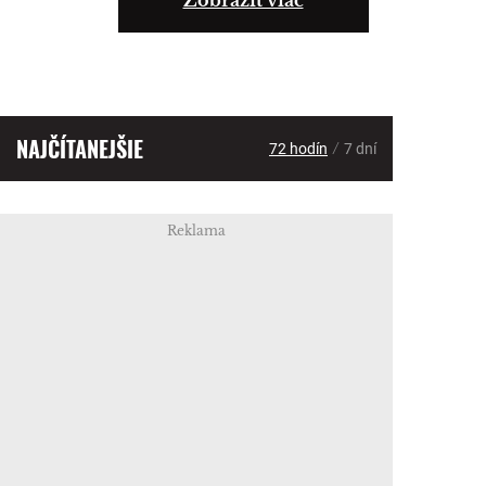
Zobraziť viac
NAJČÍTANEJŠIE
/
72 hodín
7 dní
Reklama