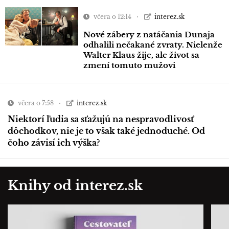
včera o 12:14
interez.sk
Nové zábery z natáčania Dunaja
odhalili nečakané zvraty. Nielenže
Walter Klaus žije, ale život sa
zmení tomuto mužovi
včera o 7:58
interez.sk
Niektorí ľudia sa sťažujú na nespravodlivosť
dôchodkov, nie je to však také jednoduché. Od
čoho závisí ich výška?
Knihy od interez.sk