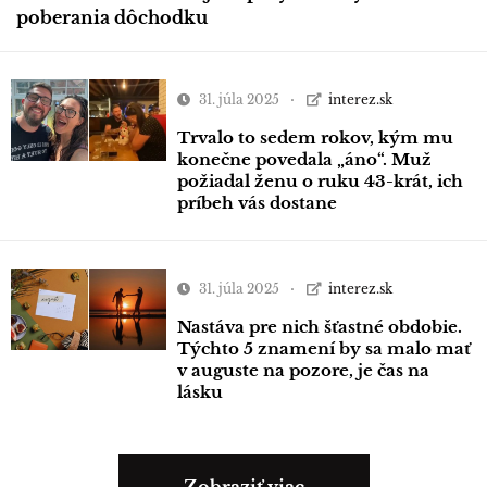
poberania dôchodku
31. júla 2025
interez.sk
Trvalo to sedem rokov, kým mu
konečne povedala „áno“. Muž
požiadal ženu o ruku 43-krát, ich
príbeh vás dostane
31. júla 2025
interez.sk
Nastáva pre nich šťastné obdobie.
Týchto 5 znamení by sa malo mať
v auguste na pozore, je čas na
lásku