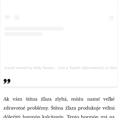
A post shared by Kelly Senyei – Just a Taste® (@justataste)
on
Mar 
Ak vám štítna žľaza zlyhá, môžu nastať veľké
zdravotné problémy. Štítna žľaza produkuje veľmi
dôležitý hormón kalcitonín. Tento hormón má na