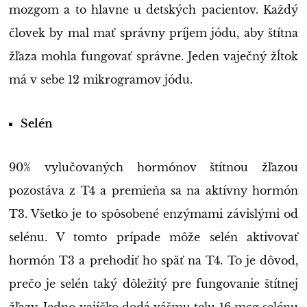
mozgom a to hlavne u detských pacientov. Každý
človek by mal mať správny príjem jódu, aby štítna
žľaza mohla fungovať správne. Jeden vaječný žĺtok
má v sebe 12 mikrogramov jódu.
Selén
90% vylučovaných hormónov štítnou žľazou
pozostáva z T4 a premieňa sa na aktívny hormón
T3. Všetko je to spôsobené enzýmami závislými od
selénu. V tomto prípade môže selén aktivovať
hormón T3 a prehodiť ho späť na T4. To je dôvod,
prečo je selén taký dôležitý pre fungovanie štítnej
žľazy. Jedno vajíčko dodá vášmu telu 16 mcg selénu