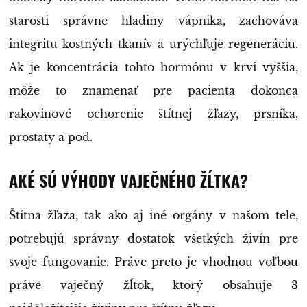
starosti správne hladiny vápnika, zachováva
integritu kostných tkanív a urýchľuje regeneráciu.
Ak je koncentrácia tohto hormónu v krvi vyššia,
môže to znamenať pre pacienta dokonca
rakovinové ochorenie štítnej žľazy, prsníka,
prostaty a pod.
AKÉ SÚ VÝHODY VAJEČNÉHO ŽĹTKA?
Štítna žľaza, tak ako aj iné orgány v našom tele,
potrebujú správny dostatok všetkých živín pre
svoje fungovanie. Práve preto je vhodnou voľbou
práve vaječný žĺtok, ktorý obsahuje 3