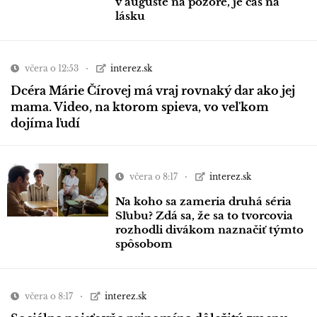
v auguste na pozore, je čas na
lásku
včera o 12:53
interez.sk
Dcéra Márie Čírovej má vraj rovnaký dar ako jej
mama. Video, na ktorom spieva, vo veľkom
dojíma ľudí
včera o 8:17
interez.sk
Na koho sa zameria druhá séria
Sľubu? Zdá sa, že sa to tvorcovia
rozhodli divákom naznačiť týmto
spôsobom
včera o 8:17
interez.sk