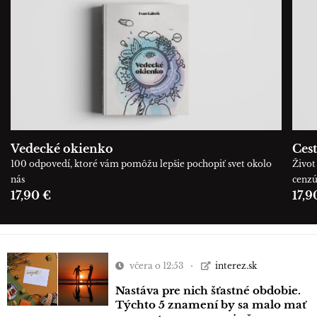
Vedecké okienko
Cest
100 odpovedí, ktoré vám pomôžu lepšie pochopiť svet okolo
Život 
nás
cenz
17,90 €
17,9
včera o 12:53
interez.sk
Nastáva pre nich šťastné obdobie.
Týchto 5 znamení by sa malo mať