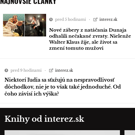
NAJNOVŠIE ČLÁNKY
pred 5 hodinami
interez.sk
Nové zábery z natáčania Dunaja
odhalili nečakané zvraty. Nielenže
Walter Klaus žije, ale život sa
zmení tomuto mužovi
pred 9 hodinami
interez.sk
Niektorí ľudia sa sťažujú na nespravodlivosť
dôchodkov, nie je to však také jednoduché. Od
čoho závisí ich výška?
Knihy od interez.sk