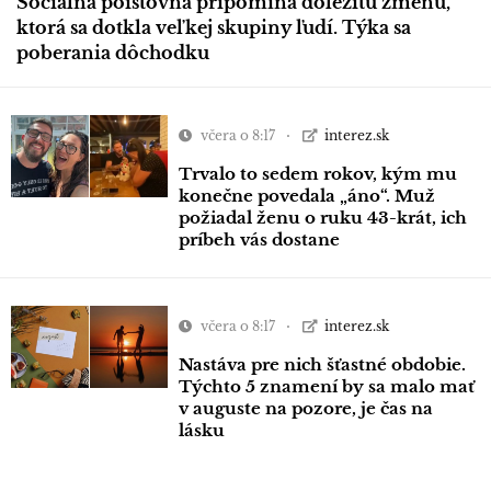
Sociálna poisťovňa pripomína dôležitú zmenu,
ktorá sa dotkla veľkej skupiny ľudí. Týka sa
poberania dôchodku
včera o 8:17
interez.sk
Trvalo to sedem rokov, kým mu
konečne povedala „áno“. Muž
požiadal ženu o ruku 43-krát, ich
príbeh vás dostane
včera o 8:17
interez.sk
Nastáva pre nich šťastné obdobie.
Týchto 5 znamení by sa malo mať
v auguste na pozore, je čas na
lásku