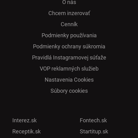
O nás
Chcem inzerovať
Cenník
Podmienky používania
Podmienky ochrany súkromia
Pra­vidlá Ins­ta­gra­mo­vej sú­ťaže
VOP reklamných služieb
Nastavenia Cookies
Súbory cookies
Interez.sk
Fontech.sk
Receptik.sk
Startitup.sk