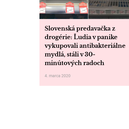
Slovenská predavačka z
drogérie: Ľudia v panike
vykupovali antibakteriálne
mydlá, stáli v 30-
minútových radoch
4. marca 2020