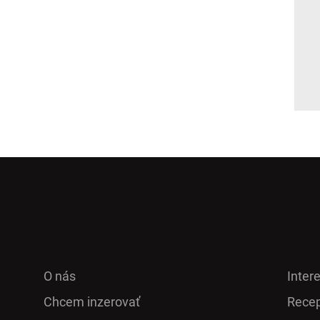
O nás
Inter
Chcem inzerovať
Recep