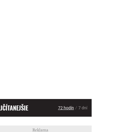
JČÍTANEJŠIE
/
72 hodín
7 dní
Reklama