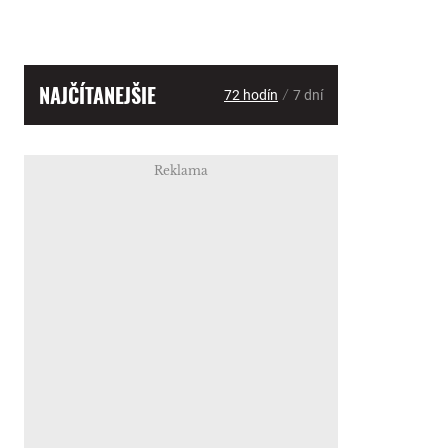
NAJČÍTANEJŠIE
/
72 hodín
7 dní
Reklama