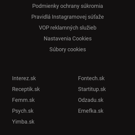
Podmienky ochrany súkromia
Pra­vidlá Ins­ta­gra­mo­vej sú­ťaže
VOP reklamných služieb
Nastavenia Cookies
Súbory cookies
Interez.sk
Fontech.sk
Receptik.sk
Startitup.sk
Femm.sk
Odzadu.sk
Psych.sk
Emefka.sk
Yimba.sk