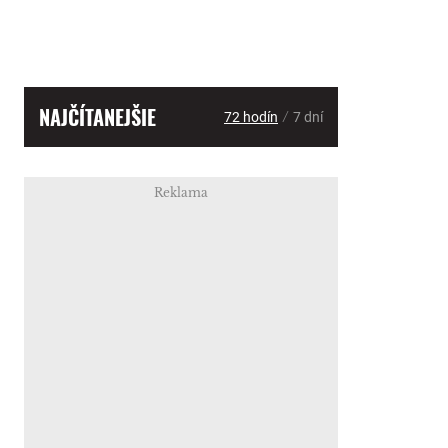
NAJČÍTANEJŠIE
/
72 hodín
7 dní
Reklama