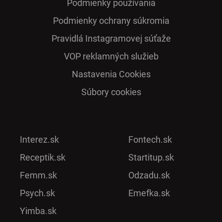
Podmienky používania
Podmienky ochrany súkromia
Pra­vidlá Ins­ta­gra­mo­vej sú­ťaže
VOP reklamných služieb
Nastavenia Cookies
Súbory cookies
Interez.sk
Fontech.sk
Receptik.sk
Startitup.sk
Femm.sk
Odzadu.sk
Psych.sk
Emefka.sk
Yimba.sk