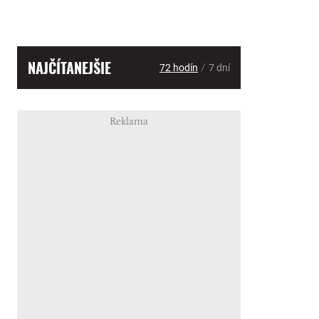
NAJČÍTANEJŠIE
/
72 hodín
7 dní
Reklama