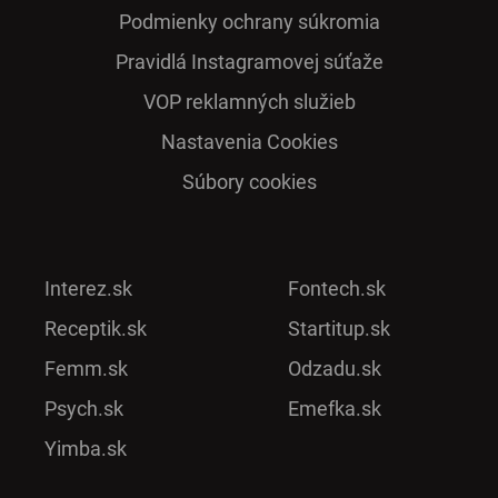
Podmienky ochrany súkromia
Pra­vidlá Ins­ta­gra­mo­vej sú­ťaže
VOP reklamných služieb
Nastavenia Cookies
Súbory cookies
Interez.sk
Fontech.sk
Receptik.sk
Startitup.sk
Femm.sk
Odzadu.sk
Psych.sk
Emefka.sk
Yimba.sk