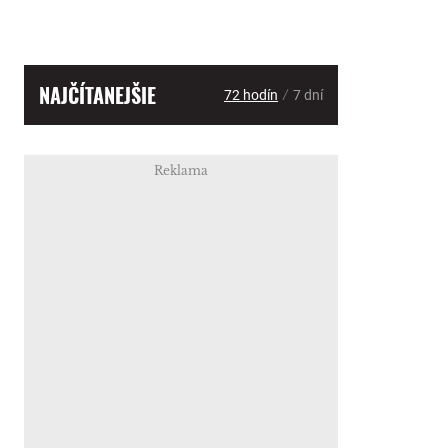
NAJČÍTANEJŠIE
/
72 hodín
7 dní
Reklama