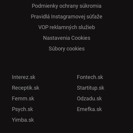
Podmienky ochrany súkromia
Pra­vidlá Ins­ta­gra­mo­vej sú­ťaže
VOP reklamných služieb
Nastavenia Cookies
Súbory cookies
Interez.sk
Fontech.sk
Receptik.sk
Startitup.sk
Femm.sk
Odzadu.sk
Psych.sk
Emefka.sk
Yimba.sk