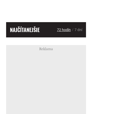
NAJČÍTANEJŠIE
/
72 hodín
7 dní
Reklama