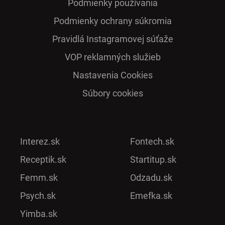
Podmienky používania
Podmienky ochrany súkromia
Pra­vidlá Ins­ta­gra­mo­vej sú­ťaže
VOP reklamných služieb
Nastavenia Cookies
Súbory cookies
Interez.sk
Fontech.sk
Receptik.sk
Startitup.sk
Femm.sk
Odzadu.sk
Psych.sk
Emefka.sk
Yimba.sk