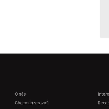
O nás
Inter
Chcem inzerovať
Recep