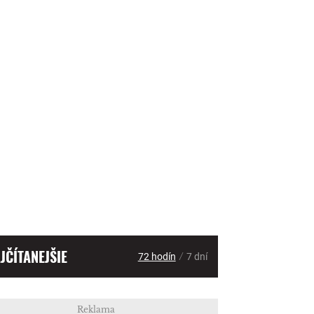
JČÍTANEJŠIE
/
72 hodín
7 dní
Reklama