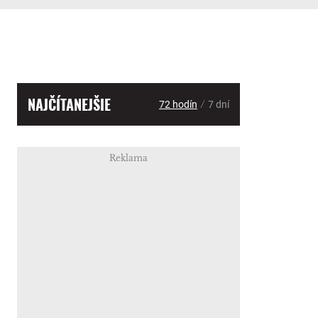
NAJČÍTANEJŠIE
/
72 hodín
7 dní
Reklama