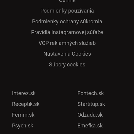
Podmienky používania
Podmienky ochrany súkromia
Pra­vidlá Ins­ta­gra­mo­vej sú­ťaže
VOP reklamných služieb
Nastavenia Cookies
Súbory cookies
Interez.sk
Fontech.sk
Receptik.sk
Startitup.sk
Femm.sk
Odzadu.sk
Psych.sk
Emefka.sk