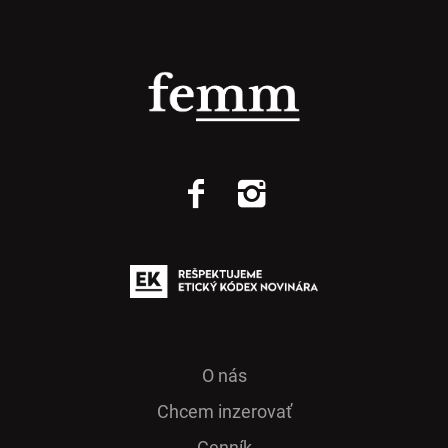
O nás
Chcem inzerovať
Cenník