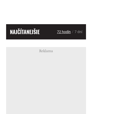
NAJČÍTANEJŠIE
/
72 hodín
7 dní
Reklama