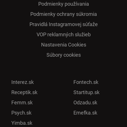
Podmienky používania
Podmienky ochrany súkromia
Pra­vidlá Ins­ta­gra­mo­vej sú­ťaže
VOP reklamných služieb
Nastavenia Cookies
Súbory cookies
Interez.sk
Fontech.sk
Receptik.sk
Startitup.sk
Femm.sk
Odzadu.sk
Psych.sk
Emefka.sk
Yimba.sk