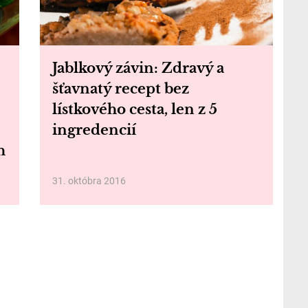
Jablkový závin: Zdravý a
šťavnatý recept bez
lístkového cesta, len z 5
ingredencií
h
31. októbra 2016