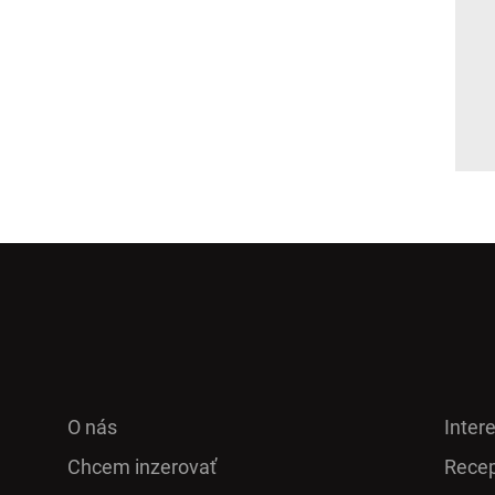
O nás
Inter
Chcem inzerovať
Recep