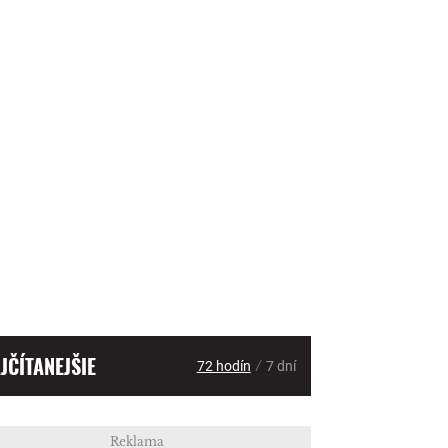
JČÍTANEJŠIE
/
72 hodín
7 dní
Reklama