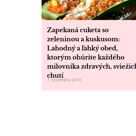
Zapekaná cuketa so
zeleninou a kuskusom:
Lahodný a ľahký obed,
ktorým ohúrite každého
milovníka zdravých, sviežic
chutí
7. novembra 2016