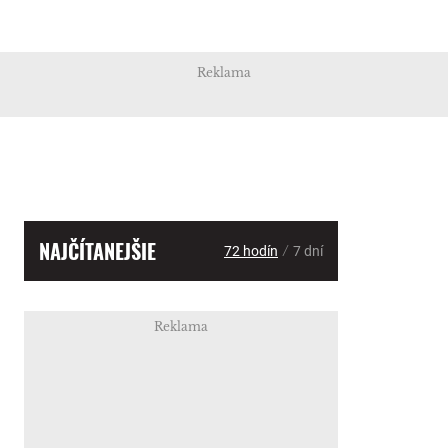
Reklama
NAJČÍTANEJŠIE
/
72 hodín
7 dní
Reklama