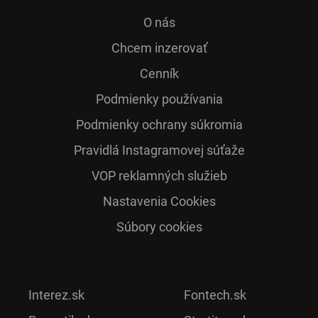
O nás
Chcem inzerovať
Cenník
Podmienky používania
Podmienky ochrany súkromia
Pra­vidlá Ins­ta­gra­mo­vej sú­ťaže
VOP reklamných služieb
Nastavenia Cookies
Súbory cookies
Interez.sk
Fontech.sk