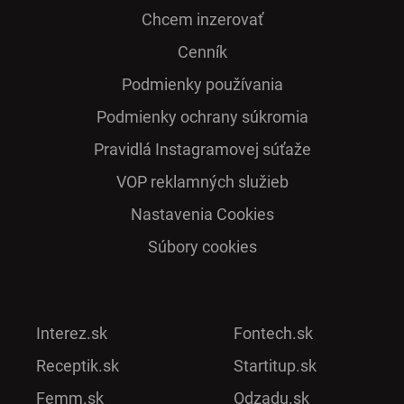
Chcem inzerovať
Cenník
Podmienky používania
Podmienky ochrany súkromia
Pra­vidlá Ins­ta­gra­mo­vej sú­ťaže
VOP reklamných služieb
Nastavenia Cookies
Súbory cookies
Interez.sk
Fontech.sk
Receptik.sk
Startitup.sk
Femm.sk
Odzadu.sk