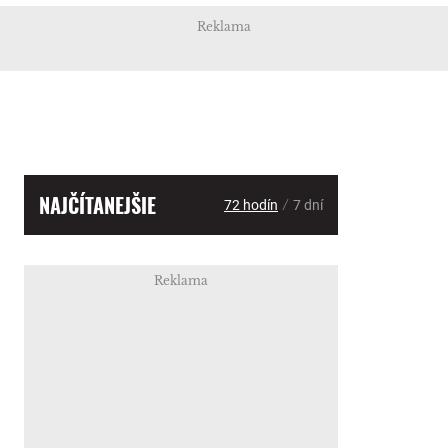
Reklama
NAJČÍTANEJŠIE
/
72 hodín
7 dní
Reklama