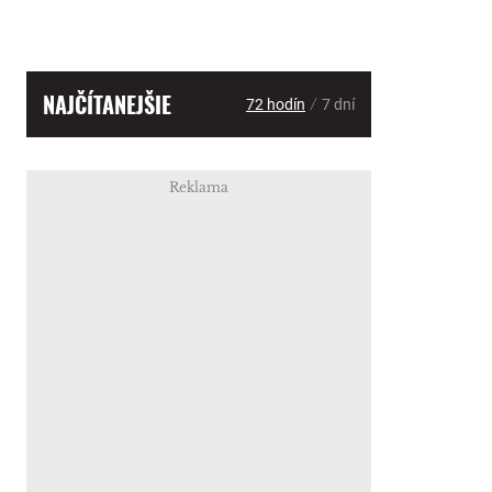
NAJČÍTANEJŠIE
/
72 hodín
7 dní
Reklama