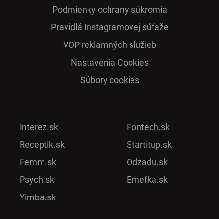
Podmienky ochrany súkromia
Pra­vidlá Ins­ta­gra­mo­vej sú­ťaže
VOP reklamných služieb
Nastavenia Cookies
Súbory cookies
Interez.sk
Fontech.sk
Receptik.sk
Startitup.sk
Femm.sk
Odzadu.sk
Psych.sk
Emefka.sk
Yimba.sk