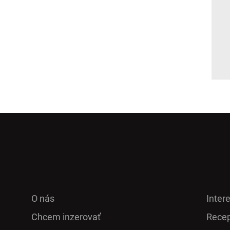
O nás
Inter
Chcem inzerovať
Recep