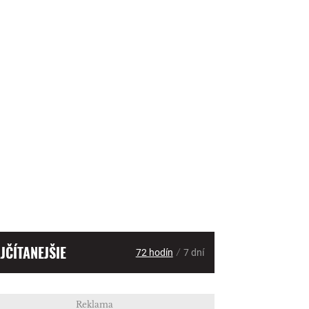
JČÍTANEJŠIE
/
72 hodín
7 dní
Reklama