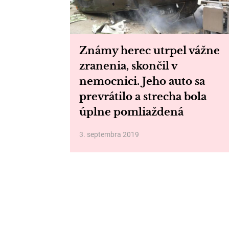
Známy herec utrpel vážne
zranenia, skončil v
nemocnici. Jeho auto sa
prevrátilo a strecha bola
úplne pomliaždená
3. septembra 2019