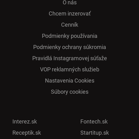
O nás
Chcem inzerovať
Cenník
Podmienky používania
Podmienky ochrany súkromia
Pra­vidlá Ins­ta­gra­mo­vej sú­ťaže
VOP reklamných služieb
Nastavenia Cookies
Súbory cookies
Interez.sk
Fontech.sk
Receptik.sk
Startitup.sk