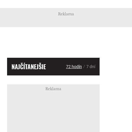
Reklama
NAJČÍTANEJŠIE
/
72 hodín
7 dní
Reklama