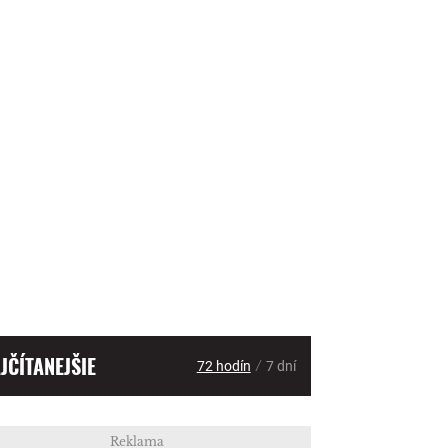
JČÍTANEJŠIE
/
72 hodín
7 dní
Reklama