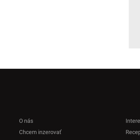
O nás
Inter
Chcem inzerovať
Recep