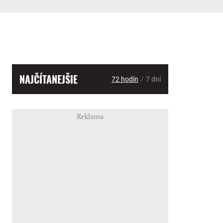
NAJČÍTANEJŠIE
/
72 hodín
7 dní
Reklama