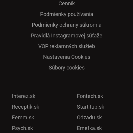
Cenník
Podmienky používania
Podmienky ochrany súkromia
Pra­vidlá Ins­ta­gra­mo­vej sú­ťaže
VOP reklamných služieb
Nastavenia Cookies
Súbory cookies
Interez.sk
Fontech.sk
Receptik.sk
Startitup.sk
Femm.sk
Odzadu.sk
Psych.sk
Emefka.sk