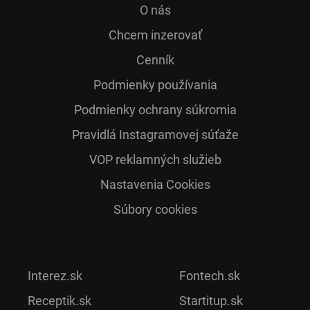
O nás
Chcem inzerovať
Cenník
Podmienky používania
Podmienky ochrany súkromia
Pra­vidlá Ins­ta­gra­mo­vej sú­ťaže
VOP reklamných služieb
Nastavenia Cookies
Súbory cookies
Interez.sk
Fontech.sk
Receptik.sk
Startitup.sk