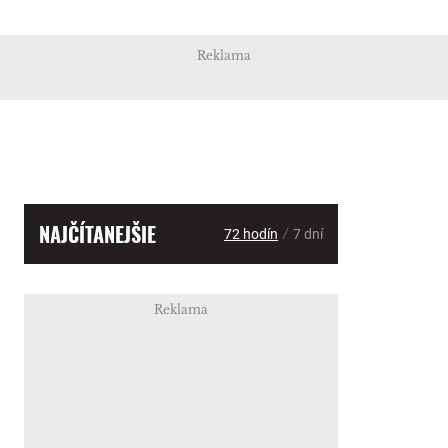
Reklama
NAJČÍTANEJŠIE
/
72 hodín
7 dní
Reklama