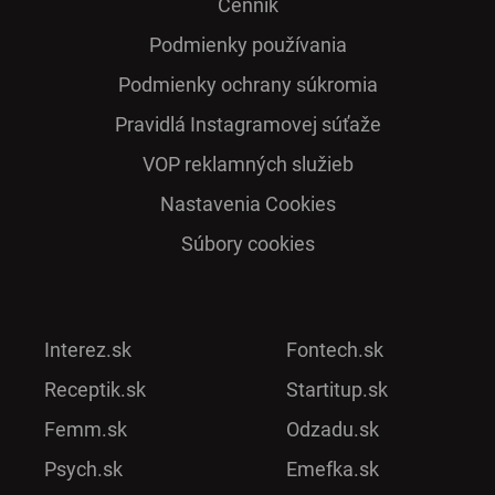
Cenník
Podmienky používania
Podmienky ochrany súkromia
Pra­vidlá Ins­ta­gra­mo­vej sú­ťaže
VOP reklamných služieb
Nastavenia Cookies
Súbory cookies
Interez.sk
Fontech.sk
Receptik.sk
Startitup.sk
Femm.sk
Odzadu.sk
Psych.sk
Emefka.sk