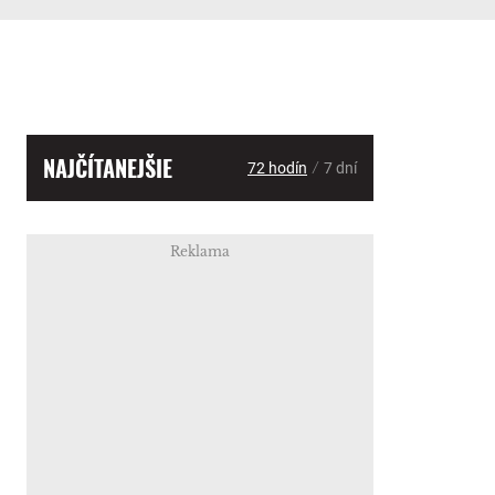
NAJČÍTANEJŠIE
/
72 hodín
7 dní
Reklama