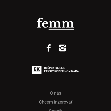
O nás
Chcem inzerovať
Cenník