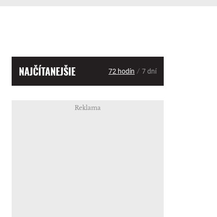
NAJČÍTANEJŠIE
/
72 hodín
7 dní
Reklama