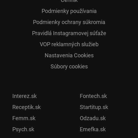
Podmienky používania
Podmienky ochrany súkromia
Pra­vidlá Ins­ta­gra­mo­vej sú­ťaže
VOP reklamných služieb
Nastavenia Cookies
Súbory cookies
Interez.sk
Fontech.sk
Receptik.sk
Startitup.sk
Femm.sk
Odzadu.sk
Psych.sk
Emefka.sk