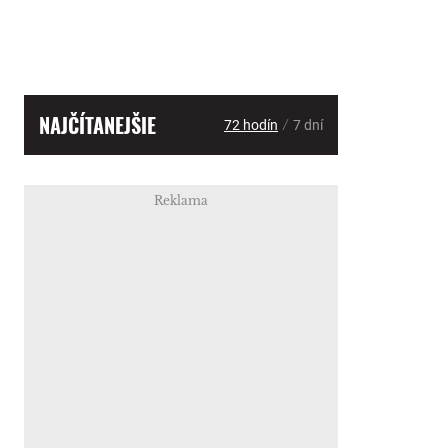
NAJČÍTANEJŠIE
/
72 hodín
7 dní
Reklama