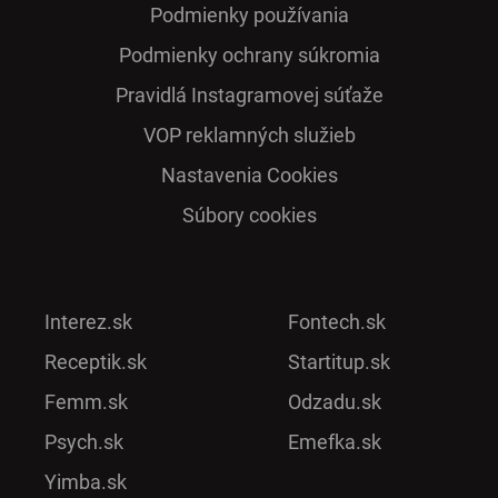
Podmienky používania
Podmienky ochrany súkromia
Pra­vidlá Ins­ta­gra­mo­vej sú­ťaže
VOP reklamných služieb
Nastavenia Cookies
Súbory cookies
Interez.sk
Fontech.sk
Receptik.sk
Startitup.sk
Femm.sk
Odzadu.sk
Psych.sk
Emefka.sk
Yimba.sk