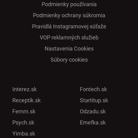
Podmienky používania
Podmienky ochrany súkromia
Pra­vidlá Ins­ta­gra­mo­vej sú­ťaže
VOP reklamných služieb
Nastavenia Cookies
Súbory cookies
Interez.sk
Fontech.sk
Receptik.sk
Startitup.sk
Femm.sk
Odzadu.sk
Psych.sk
Emefka.sk
Yimba.sk