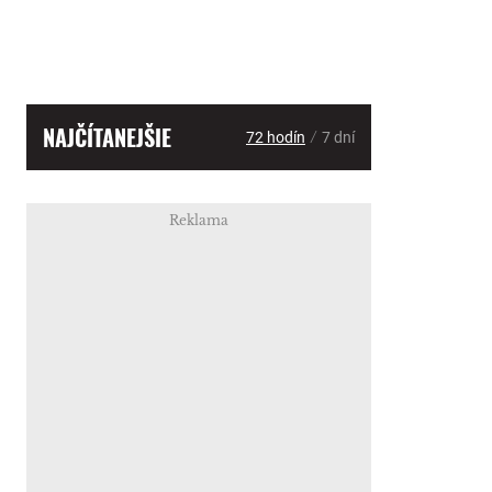
NAJČÍTANEJŠIE
/
72 hodín
7 dní
Reklama