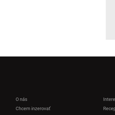
O nás
Inter
Chcem inzerovať
Recep