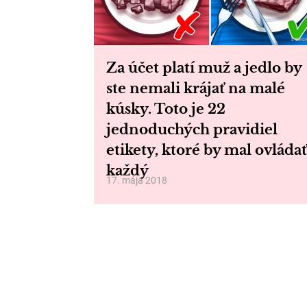
Za účet platí muž a jedlo by
ste nemali krájať na malé
kúsky. Toto je 22
jednoduchých pravidiel
etikety, ktoré by mal ovládať
každý
17. mája 2018