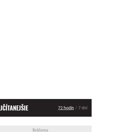
JČÍTANEJŠIE
/
72 hodín
7 dní
Reklama