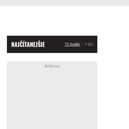
NAJČÍTANEJŠIE
/
72 hodín
7 dní
Reklama