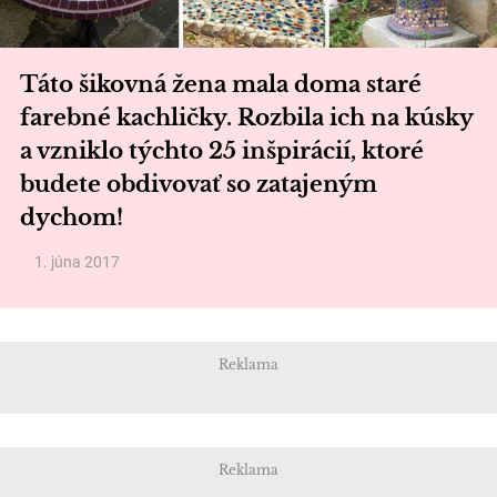
Táto šikovná žena mala doma staré
farebné kachličky. Rozbila ich na kúsky
a vzniklo týchto 25 inšpirácií, ktoré
budete obdivovať so zatajeným
dychom!
1. júna 2017
Reklama
Reklama