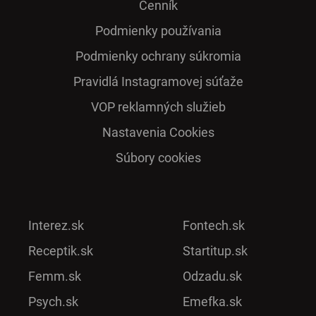
Cenník
Podmienky používania
Podmienky ochrany súkromia
Pra­vidlá Ins­ta­gra­mo­vej sú­ťaže
VOP reklamných služieb
Nastavenia Cookies
Súbory cookies
Interez.sk
Fontech.sk
Receptik.sk
Startitup.sk
Femm.sk
Odzadu.sk
Psych.sk
Emefka.sk