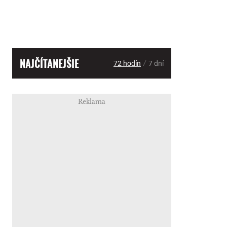
NAJČÍTANEJŠIE
/
72 hodín
7 dní
Reklama