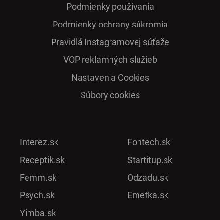
Podmienky používania
Podmienky ochrany súkromia
Pra­vidlá Ins­ta­gra­mo­vej sú­ťaže
VOP reklamných služieb
Nastavenia Cookies
Súbory cookies
Interez.sk
Fontech.sk
Receptik.sk
Startitup.sk
Femm.sk
Odzadu.sk
Psych.sk
Emefka.sk
Yimba.sk