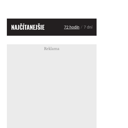
NAJČÍTANEJŠIE
/
72 hodín
7 dní
Reklama