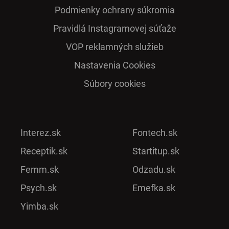
Podmienky ochrany súkromia
Pra­vidlá Ins­ta­gra­mo­vej sú­ťaže
VOP reklamných služieb
Nastavenia Cookies
Súbory cookies
Interez.sk
Fontech.sk
Receptik.sk
Startitup.sk
Femm.sk
Odzadu.sk
Psych.sk
Emefka.sk
Yimba.sk