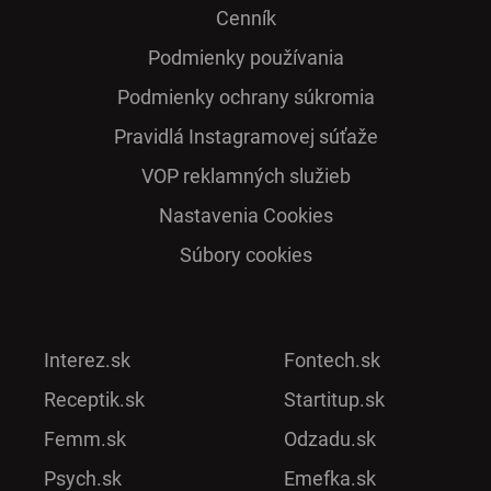
Cenník
Podmienky používania
Podmienky ochrany súkromia
Pra­vidlá Ins­ta­gra­mo­vej sú­ťaže
VOP reklamných služieb
Nastavenia Cookies
Súbory cookies
Interez.sk
Fontech.sk
Receptik.sk
Startitup.sk
Femm.sk
Odzadu.sk
Psych.sk
Emefka.sk