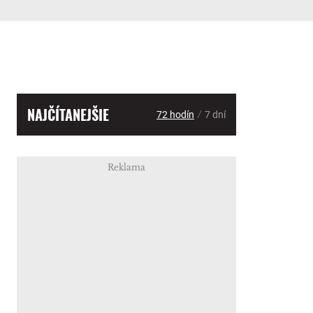
NAJČÍTANEJŠIE
/
72 hodín
7 dní
Reklama