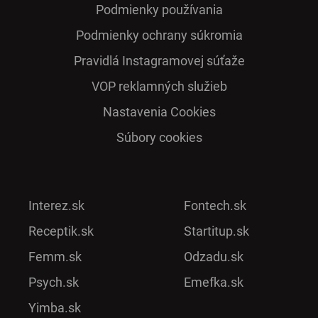
Podmienky používania
Podmienky ochrany súkromia
Pra­vidlá Ins­ta­gra­mo­vej sú­ťaže
VOP reklamných služieb
Nastavenia Cookies
Súbory cookies
Interez.sk
Fontech.sk
Receptik.sk
Startitup.sk
Femm.sk
Odzadu.sk
Psych.sk
Emefka.sk
Yimba.sk