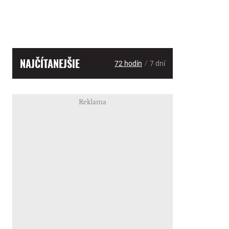
NAJČÍTANEJŠIE
/
72 hodín
7 dní
Reklama