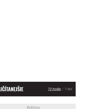
JČÍTANEJŠIE
/
72 hodín
7 dní
Reklama