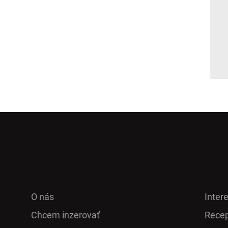
O nás
Inter
Chcem inzerovať
Recep