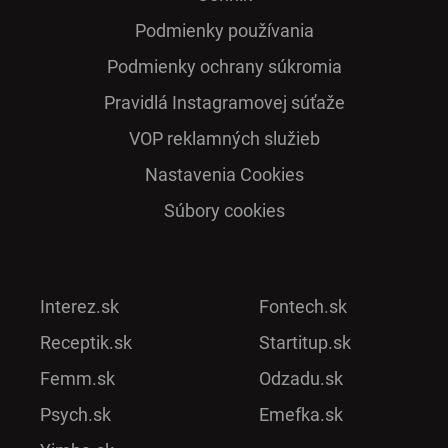
Podmienky používania
Podmienky ochrany súkromia
Pra­vidlá Ins­ta­gra­mo­vej sú­ťaže
VOP reklamných služieb
Nastavenia Cookies
Súbory cookies
Interez.sk
Fontech.sk
Receptik.sk
Startitup.sk
Femm.sk
Odzadu.sk
Psych.sk
Emefka.sk