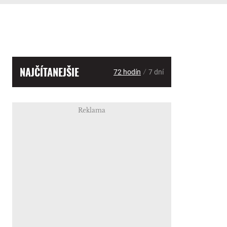
NAJČÍTANEJŠIE
/
72 hodín
7 dní
Reklama