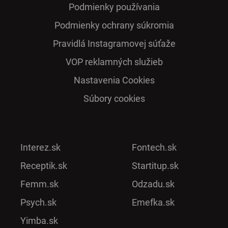
Podmienky používania
Podmienky ochrany súkromia
Pra­vidlá Ins­ta­gra­mo­vej sú­ťaže
VOP reklamných služieb
Nastavenia Cookies
Súbory cookies
Interez.sk
Fontech.sk
Receptik.sk
Startitup.sk
Femm.sk
Odzadu.sk
Psych.sk
Emefka.sk
Yimba.sk