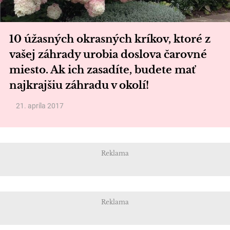
10 úžasných okrasných kríkov, ktoré z
vašej záhrady urobia doslova čarovné
miesto. Ak ich zasadíte, budete mať
najkrajšiu záhradu v okolí!
21. apríla 2017
Reklama
Reklama