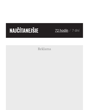
NAJČÍTANEJŠIE
/
72 hodín
7 dní
Reklama