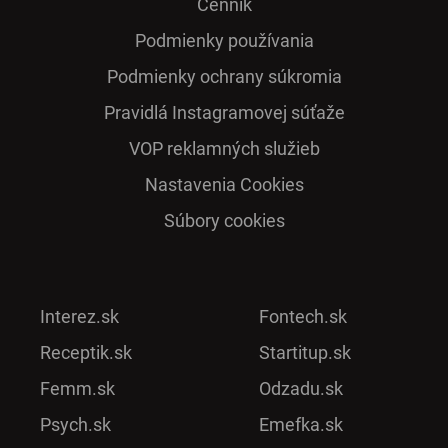
Cenník
Podmienky používania
Podmienky ochrany súkromia
Pra­vidlá Ins­ta­gra­mo­vej sú­ťaže
VOP reklamných služieb
Nastavenia Cookies
Súbory cookies
Interez.sk
Fontech.sk
Receptik.sk
Startitup.sk
Femm.sk
Odzadu.sk
Psych.sk
Emefka.sk