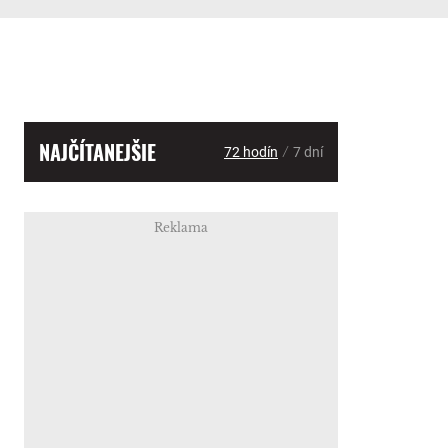
NAJČÍTANEJŠIE
/
72 hodín
7 dní
Reklama