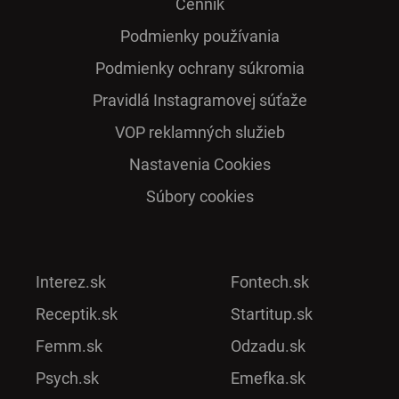
Cenník
Podmienky používania
Podmienky ochrany súkromia
Pra­vidlá Ins­ta­gra­mo­vej sú­ťaže
VOP reklamných služieb
Nastavenia Cookies
Súbory cookies
Interez.sk
Fontech.sk
Receptik.sk
Startitup.sk
Femm.sk
Odzadu.sk
Psych.sk
Emefka.sk