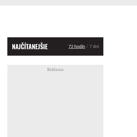
NAJČÍTANEJŠIE
/
72 hodín
7 dní
Reklama