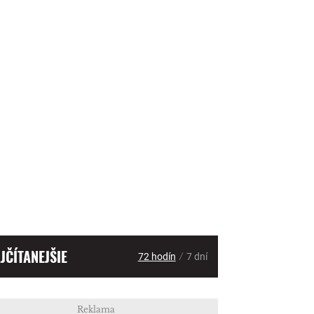
JČÍTANEJŠIE
/
72 hodín
7 dní
Reklama