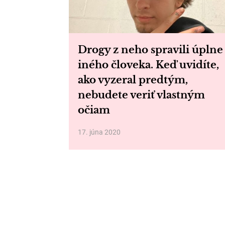
Drogy z neho spravili úplne
iného človeka. Keď uvidíte,
ako vyzeral predtým,
nebudete veriť vlastným
očiam
17. júna 2020