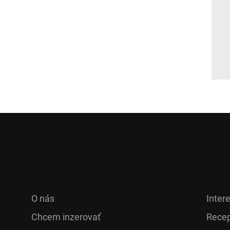
O nás
Inter
Chcem inzerovať
Recep