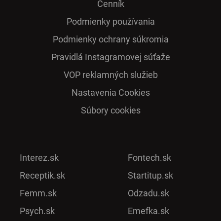
Cenník
Podmienky používania
Podmienky ochrany súkromia
Pra­vidlá Ins­ta­gra­mo­vej sú­ťaže
VOP reklamných služieb
Nastavenia Cookies
Súbory cookies
Interez.sk
Fontech.sk
Receptik.sk
Startitup.sk
Femm.sk
Odzadu.sk
Psych.sk
Emefka.sk