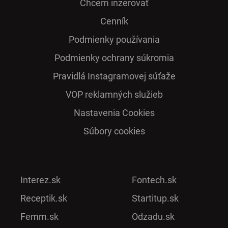
Chcem inzerovať
Cenník
Podmienky používania
Podmienky ochrany súkromia
Pra­vidlá Ins­ta­gra­mo­vej sú­ťaže
VOP reklamných služieb
Nastavenia Cookies
Súbory cookies
Interez.sk
Fontech.sk
Receptik.sk
Startitup.sk
Femm.sk
Odzadu.sk