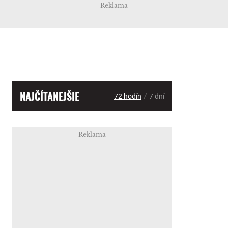
Reklama
NAJČÍTANEJŠIE
/
72 hodín
7 dní
Reklama