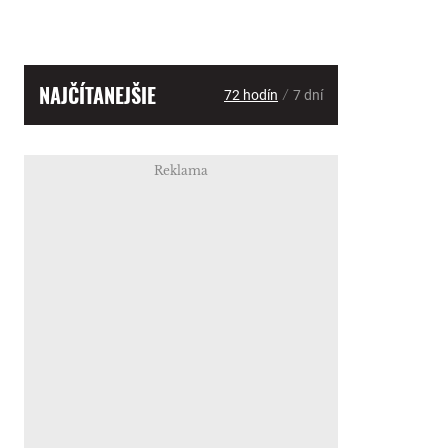
NAJČÍTANEJŠIE
/
72 hodín
7 dní
Reklama