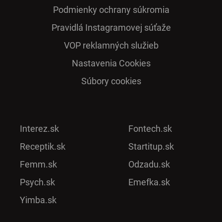
Podmienky ochrany súkromia
Pra­vidlá Ins­ta­gra­mo­vej sú­ťaže
VOP reklamných služieb
Nastavenia Cookies
Súbory cookies
Interez.sk
Fontech.sk
Receptik.sk
Startitup.sk
Femm.sk
Odzadu.sk
Psych.sk
Emefka.sk
Yimba.sk