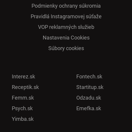
Podmienky ochrany súkromia
Pra­vidlá Ins­ta­gra­mo­vej sú­ťaže
VOP reklamných služieb
Nastavenia Cookies
Súbory cookies
Interez.sk
Fontech.sk
Receptik.sk
Startitup.sk
Femm.sk
Odzadu.sk
Psych.sk
Emefka.sk
Yimba.sk