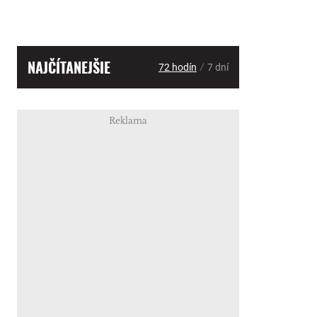
NAJČÍTANEJŠIE
/
72 hodín
7 dní
Reklama