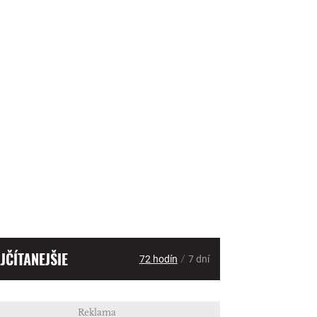
JČÍTANEJŠIE
/
72 hodín
7 dní
Reklama