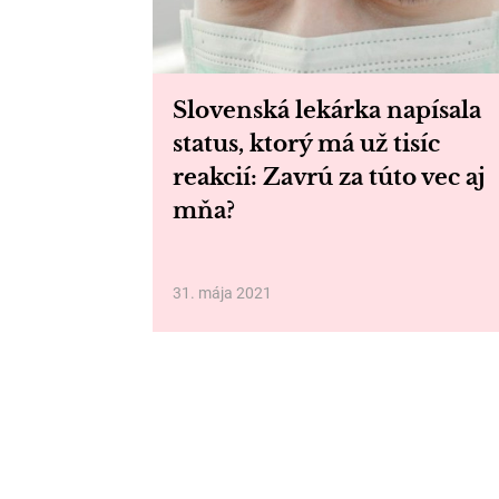
Slovenská lekárka napísala
status, ktorý má už tisíc
reakcií: Zavrú za túto vec aj
mňa?
31. mája 2021