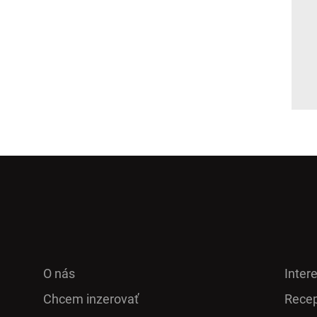
O nás
Inter
Chcem inzerovať
Recep