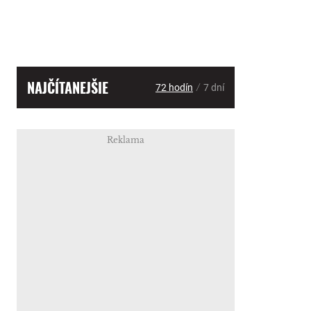
NAJČÍTANEJŠIE
/
72 hodín
7 dní
Reklama