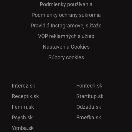
Podmienky používania
Podmienky ochrany súkromia
Pra­vidlá Ins­ta­gra­mo­vej sú­ťaže
VOP reklamných služieb
Nastavenia Cookies
Súbory cookies
Interez.sk
Fontech.sk
Receptik.sk
Startitup.sk
Femm.sk
Odzadu.sk
Psych.sk
Emefka.sk
Yimba.sk