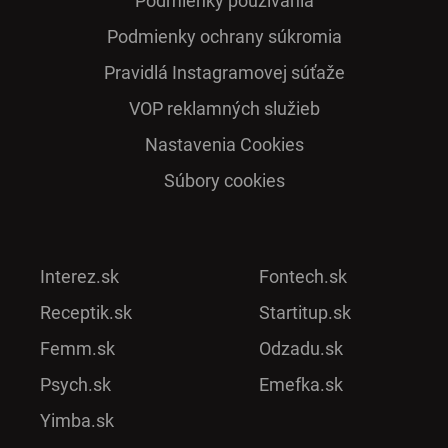
Podmienky používania
Podmienky ochrany súkromia
Pra­vidlá Ins­ta­gra­mo­vej sú­ťaže
VOP reklamných služieb
Nastavenia Cookies
Súbory cookies
Interez.sk
Fontech.sk
Receptik.sk
Startitup.sk
Femm.sk
Odzadu.sk
Psych.sk
Emefka.sk
Yimba.sk