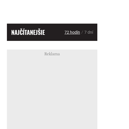
NAJČÍTANEJŠIE
/
72 hodín
7 dní
Reklama