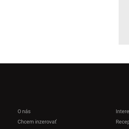
O nás
Inter
Chcem inzerovať
Recep