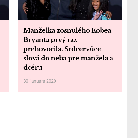
Manželka zosnulého Kobea
Bryanta prvý raz
prehovorila. Srdcervúce
slová do neba pre manžela a
dcéru
30. januára 2020