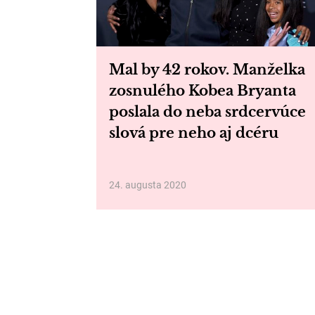
Mal by 42 rokov. Manželka
zosnulého Kobea Bryanta
poslala do neba srdcervúce
slová pre neho aj dcéru
24. augusta 2020