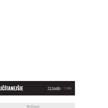
JČÍTANEJŠIE
/
72 hodín
7 dní
Reklama