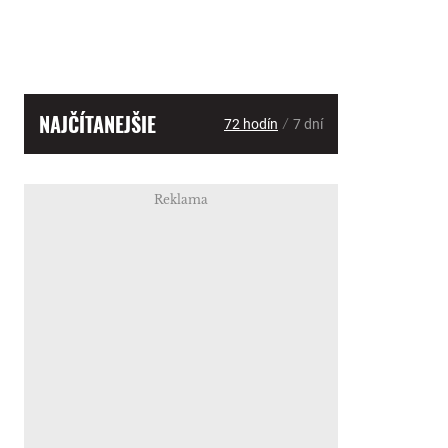
NAJČÍTANEJŠIE
/
72 hodín
7 dní
Reklama