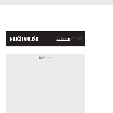
NAJČÍTANEJŠIE
/
72 hodín
7 dní
Reklama