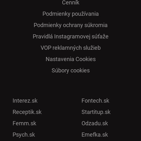
Cenník
Podmienky používania
Podmienky ochrany súkromia
Pra­vidlá Ins­ta­gra­mo­vej sú­ťaže
VOP reklamných služieb
Nastavenia Cookies
Súbory cookies
Interez.sk
Fontech.sk
Receptik.sk
Startitup.sk
Femm.sk
Odzadu.sk
Psych.sk
Emefka.sk