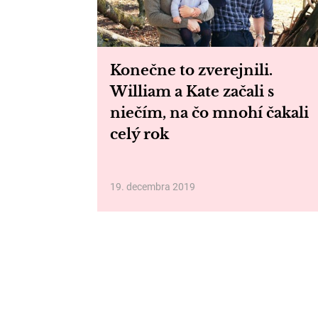
Konečne to zverejnili.
William a Kate začali s
niečím, na čo mnohí čakali
celý rok
19. decembra 2019