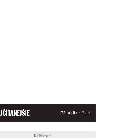
JČÍTANEJŠIE
/
72 hodín
7 dní
Reklama