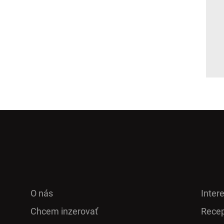
O nás
Inter
Chcem inzerovať
Recep