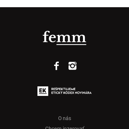
O nás
Chcem inzerovať