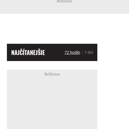
Reklama
NAJČÍTANEJŠIE
/
72 hodín
7 dní
Reklama