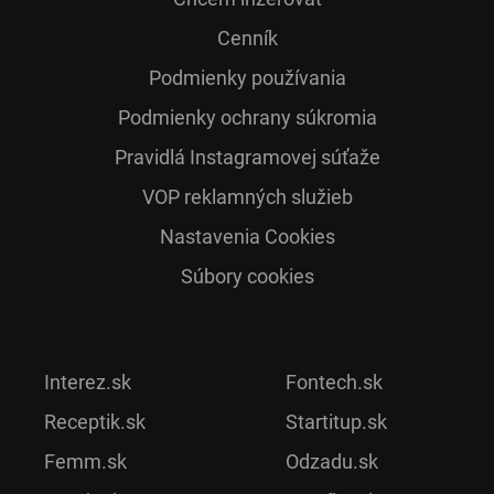
Cenník
Podmienky používania
Podmienky ochrany súkromia
Pra­vidlá Ins­ta­gra­mo­vej sú­ťaže
VOP reklamných služieb
Nastavenia Cookies
Súbory cookies
Interez.sk
Fontech.sk
Receptik.sk
Startitup.sk
Femm.sk
Odzadu.sk