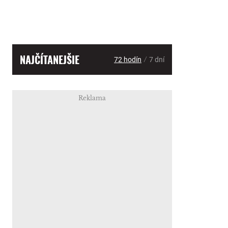
NAJČÍTANEJŠIE
/
72 hodín
7 dní
Reklama