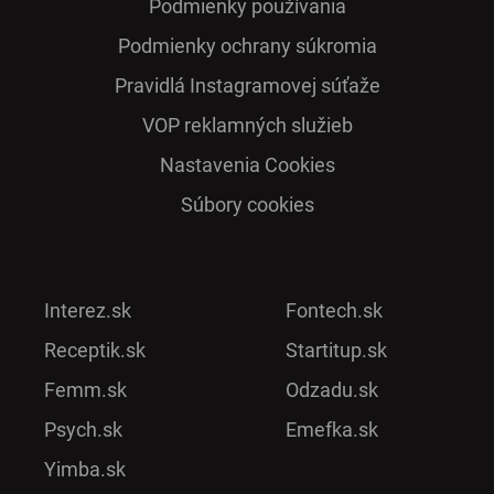
Podmienky používania
Podmienky ochrany súkromia
Pra­vidlá Ins­ta­gra­mo­vej sú­ťaže
VOP reklamných služieb
Nastavenia Cookies
Súbory cookies
Interez.sk
Fontech.sk
Receptik.sk
Startitup.sk
Femm.sk
Odzadu.sk
Psych.sk
Emefka.sk
Yimba.sk